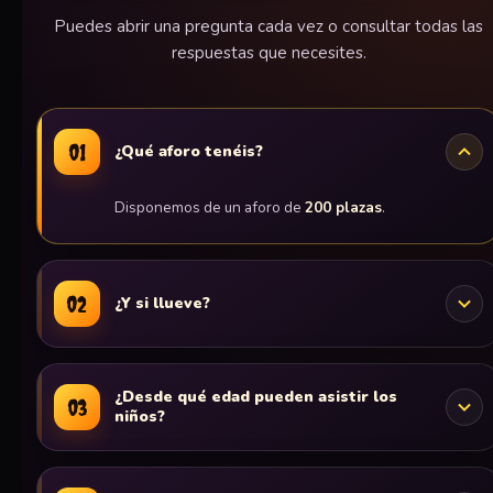
Puedes abrir una pregunta cada vez o consultar todas las
respuestas que necesites.
01
¿Qué aforo tenéis?
Disponemos de un aforo de
200 plazas
.
02
¿Y si llueve?
Las comidas y cenas se realizan en una
carpa
cubierta, cerrada y ventilada
.
¿Desde qué edad pueden asistir los
03
niños?
Los pasajes y las zonas de barras están dentro de
edificios.
El espectáculo es para
todos los públicos
.
El circuito de humor amarillo se realiza en una nave